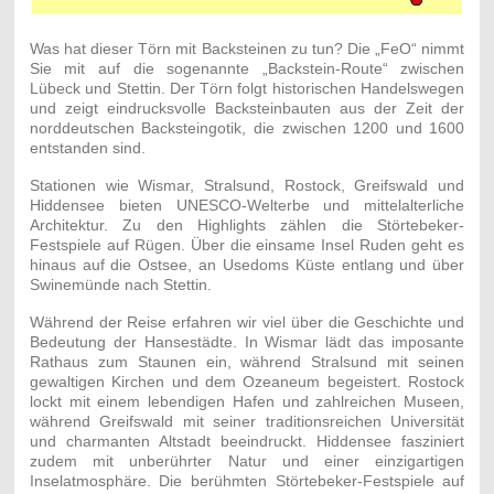
Was hat dieser Törn mit Backsteinen zu tun? Die „FeO“ nimmt
Sie mit auf die sogenannte „Backstein-Route“ zwischen
Lübeck und Stettin. Der Törn folgt historischen Handelswegen
und zeigt eindrucksvolle Backsteinbauten aus der Zeit der
norddeutschen Backsteingotik, die zwischen 1200 und 1600
entstanden sind.
Stationen wie Wismar, Stralsund, Rostock, Greifswald und
Hiddensee bieten UNESCO-Welterbe und mittelalterliche
Architektur. Zu den Highlights zählen die Störtebeker-
Festspiele auf Rügen. Über die einsame Insel Ruden geht es
hinaus auf die Ostsee, an Usedoms Küste entlang und über
Swinemünde nach Stettin.
Während der Reise erfahren wir viel über die Geschichte und
Bedeutung der Hansestädte. In Wismar lädt das imposante
Rathaus zum Staunen ein, während Stralsund mit seinen
gewaltigen Kirchen und dem Ozeaneum begeistert. Rostock
lockt mit einem lebendigen Hafen und zahlreichen Museen,
während Greifswald mit seiner traditionsreichen Universität
und charmanten Altstadt beeindruckt. Hiddensee fasziniert
zudem mit unberührter Natur und einer einzigartigen
Inselatmosphäre. Die berühmten Störtebeker-Festspiele auf